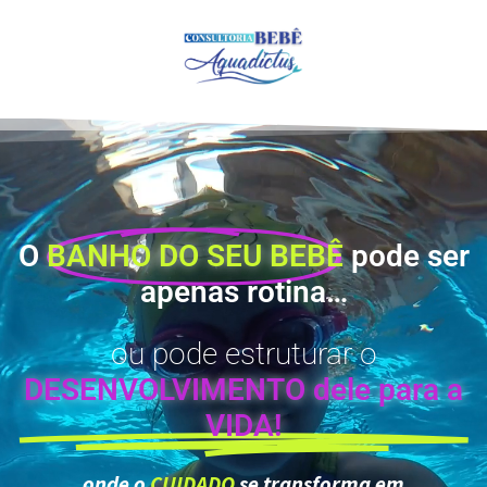
O
BANHO DO SEU BEBÊ
pode ser
apenas rotina…
ou pode estruturar o
DESENVOLVIMENTO dele para a
VIDA!
onde o
CUIDADO
se transforma em