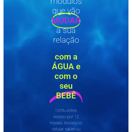
módulos
que vão
MUDAR
a sua
relação
com a
ÁGUA e
com o
seu
BEBÊ
100% online.
Acesso por 12
meses. Assista no
celular, tablet ou