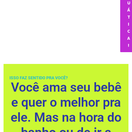
U
Á
T
I
C
A
!
ISSO FAZ SENTIDO PRA VOCÊ?
Você ama seu bebê
e quer o melhor pra
ele. Mas na hora do