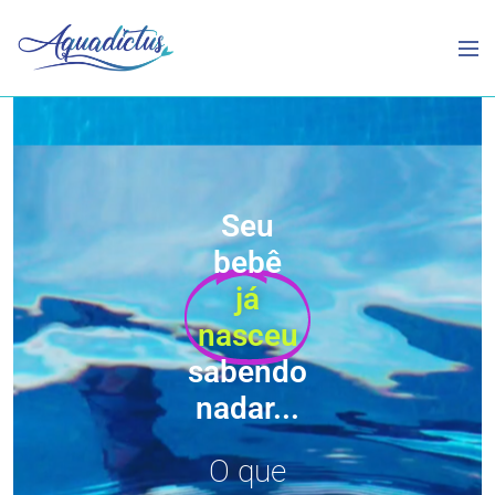
Seu
bebê
já
nasceu
sabendo
nadar...
O que