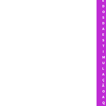
E
D
O
S
D
A
E
S
T
I
M
U
L
A
Ç
Ã
O
A
Q