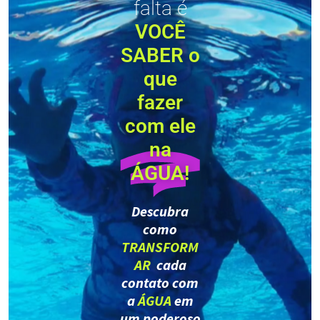
falta é
VOCÊ
SABER o
que
fazer
com ele
na
ÁGUA!
Descubra
como
TRANSFORM
AR
cada
contato com
a
ÁGUA
em
um poderoso