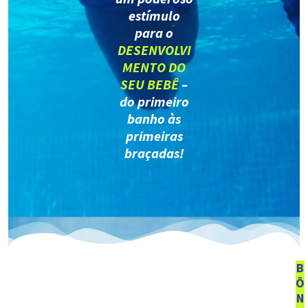
estímulo
para o
DESENVOLVI
MENTO DO
SEU BEBÊ
–
do primeiro
banho às
primeiras
braçadas!
B
Ô
N