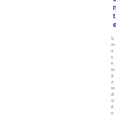
t
U
m
a
s
e
ss
ã
o
in
di
vi
d
u