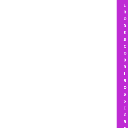
E
R
O
D
E
S
C
O
B
R
I
R
O
S
S
E
G
R