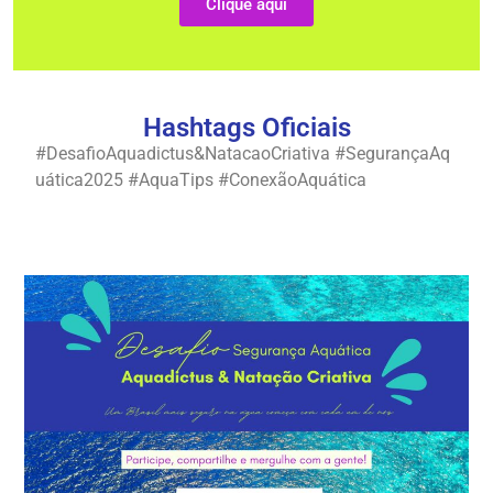
Clique aqui
Hashtags Oficiais
#DesafioAquadictus&NatacaoCriativa
#SegurançaAq
uática2025
#AquaTips
#ConexãoAquática