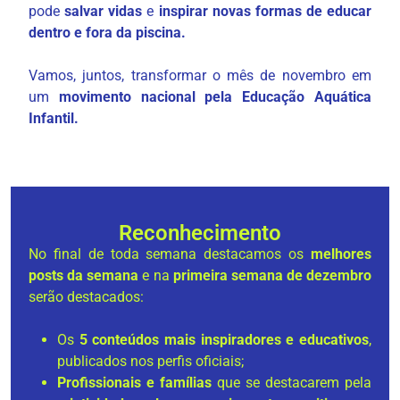
pode
salvar vidas
e
inspirar novas formas de educar
dentro e fora da piscina.
Vamos, juntos, transformar o mês de novembro em
um
movimento nacional pela Educação Aquática
Infantil.
Reconhecimento
No final de toda semana destacamos os
melhores
posts da semana
e na
primeira semana de dezembro
serão destacados:
Os
5 conteúdos mais inspiradores e educativos
,
publicados nos perfis oficiais;
Profissionais e famílias
que se destacarem pela