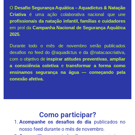
O 
Desafio Segurança Aquática – Aquadictus & Natação 
Criativa
 é uma ação colaborativa nacional que une 
profissionais da natação infantil, famílias e cuidadores
em prol da 
Campanha Nacional de Segurança Aquática 
2025
.
Durante todo o mês de novembro serão publicados 
desafios no feed do @aquadictus e da @natacaocriativa, 
com o objetivo de 
inspirar atitudes preventivas
, 
ampliar 
a consciência coletiva
 e 
transformar a forma como 
ensinamos segurança na água — começando pela 
conexão afetiva.
Como participar?
Acompanhe os desafios do dia
publicados no
nosso feed durante o mês de novembro.