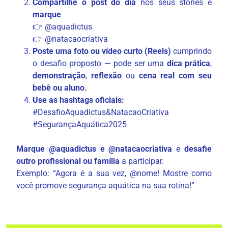
Compartilhe o post do dia
nos seus stories e
marque
👉 @aquadictus
👉 @natacaocriativa
Poste uma foto ou vídeo curto (Reels)
cumprindo
o desafio proposto — pode ser uma
dica prática
,
demonstração
,
reflexão
ou
cena real com seu
bebê ou aluno.
Use as hashtags oficiais:
#DesafioAquadictus&NatacaoCriativa
#SegurançaAquática2025
Marque @aquadictus e @natacaocriativa
e
desafie
outro profissional ou família
a participar.
Exemplo: “Agora é a sua vez, @nome! Mostre como
você promove segurança aquática na sua rotina!”