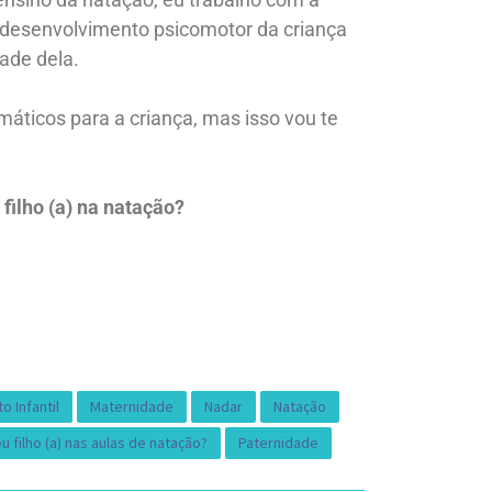
 desenvolvimento psicomotor da criança
ade dela.
ticos para a criança, mas isso vou te
 filho (a) na natação?
 Infantil
Maternidade
Nadar
Natação
 filho (a) nas aulas de natação?
Paternidade