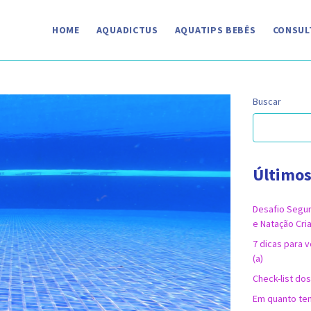
HOME
AQUADICTUS
AQUATIPS BEBÊS
CONSUL
Buscar
Últimos
Desafio Segur
e Natação Cria
7 dicas para v
(a)
Check-list dos
Em quanto tem