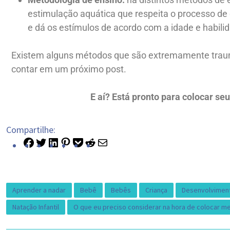
estimulação aquática que respeita o processo de
e dá os estímulos de acordo com a idade e habilid
Existem alguns métodos que são extremamente traumá
contar em um próximo post.
E aí? Está pronto para colocar seu
Compartilhe:
Aprender a nadar
Bebê
Bebês
Criança
Desenvolvimento
Natação Infantil
O que eu preciso considerar na hora de colocar meu