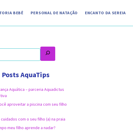
TORIA BEBÊ
PERSONAL DE NATAÇÃO
ENCANTO DA SEREIA
 Posts AquaTips
ança Aquática – parceria Aquadictus
tiva
ocê aproveitar a piscina com seu filho
 cuidados com o seu filho (a) na praia
po meu filho aprende a nadar?