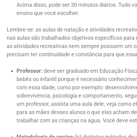
Acima disso, pode ser 30 minutos diários. Tudo v
ensino que você escolher.
Lembre-se: as aulas de natação e atividades recreati
nas aulas são trabalhados objetivos específicos para 
as atividades recreativas nem sempre possuem um obj
precisam ter continuidade e constância para que ess
Professor:
deve ser graduado em Educação Física
bebês ou infantil porque é necessário conhecimen
com essa idade, como por exemplo: desenvolvimen
sobrevivência, psicologia e comportamento, segur
um professor, assista uma aula dele, veja como e
para as mães desses alunos o que elas acham del
trabalhar com as crianças na água. Você deve est
Metodologia de ensino:
há distintos métodos de 